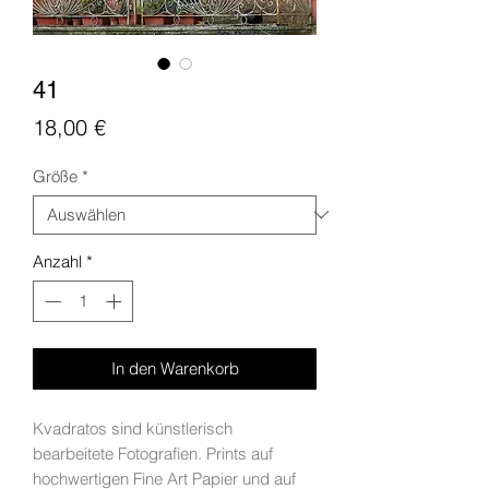
41
Preis
18,00 €
Größe
*
Anzahl
*
In den Warenkorb
Kvadratos sind künstlerisch
bearbeitete Fotografien. Prints auf
hochwertigen Fine Art Papier und auf